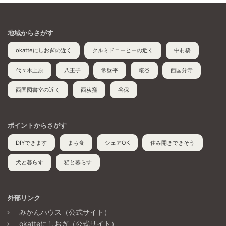
地域からさがす
okatteにしおぎの近く
クルミドコーヒーの近く
中村橋
代々木上原
八王子
常盤平
糀谷
西国分寺
西国図書室の近く
西荻窪
谷保
ポイントからさがす
DIYできます
まち食
シェアOK
住み開きできそう
犬と暮らす
猫と暮らす
外部リンク
みかんハウス（公式サイト）
okatteにしおぎ（公式サイト）