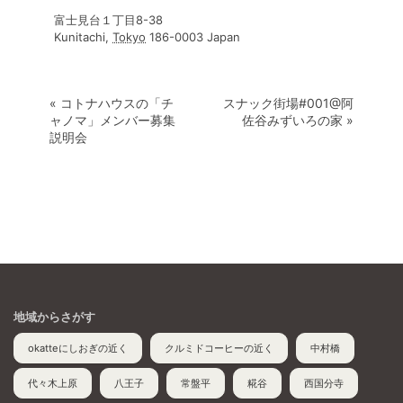
富士見台１丁目8-38
Kunitachi
,
Tokyo
186-0003
Japan
«
コトナハウスの「チ
スナック街場#001@阿
ャノマ」メンバー募集
佐谷みずいろの家
»
説明会
地域からさがす
okatteにしおぎの近く
クルミドコーヒーの近く
中村橋
代々木上原
八王子
常盤平
糀谷
西国分寺