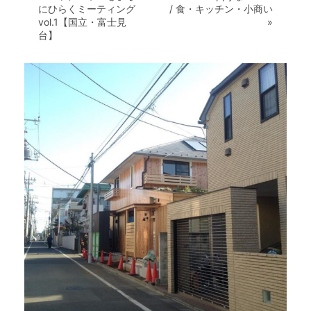
にひらくミーティング
/ 食・キッチン・小商い
vol.1【国立・富士見
»
台】