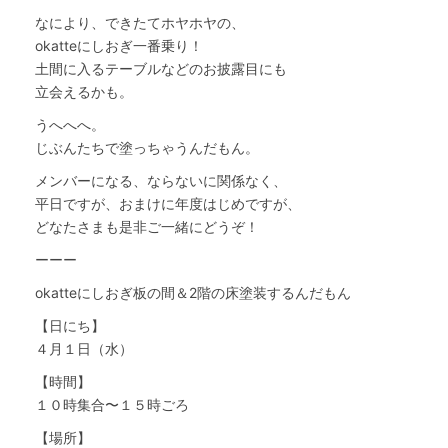
なにより、できたてホヤホヤの、
okatteにしおぎ一番乗り！
土間に入るテーブルなどのお披露目にも
立会えるかも。
うへへへ。
じぶんたちで塗っちゃうんだもん。
メンバーになる、ならないに関係なく、
平日ですが、おまけに年度はじめですが、
どなたさまも是非ご一緒にどうぞ！
ーーー
okatteにしおぎ板の間＆2階の床塗装するんだもん
【日にち】
４月１日（水）
【時間】
１０時集合〜１５時ごろ
【場所】