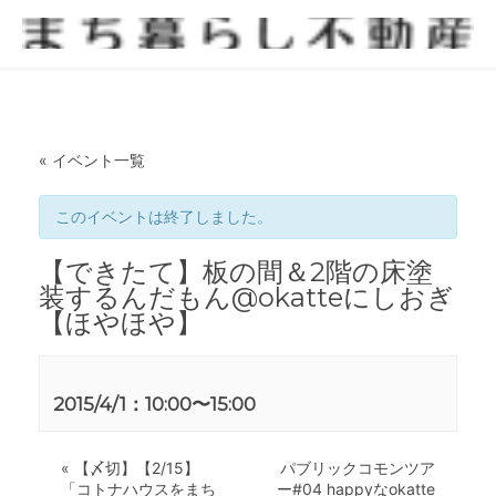
« イベント一覧
このイベントは終了しました。
【できたて】板の間＆2階の床塗
装するんだもん@okatteにしおぎ
【ほやほや】
2015/4/1：10:00
〜
15:00
«
【〆切】【2/15】
パブリックコモンツア
「コトナハウスをまち
ー#04 happyなokatte