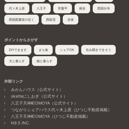
代々木上原
八王子
常盤平
糀谷
西国分寺
西国図書室の近く
西荻窪
谷保
ポイントからさがす
DIYできます
まち食
シェアOK
住み開きできそう
犬と暮らす
猫と暮らす
外部リンク
みかんハウス（公式サイト）
okatteにしおぎ（公式サイト）
八王子天神町OMOYA（公式サイト）
つながりシェアハウス代々木上原（ひつじ不動産掲載）
八王子天神町OMOYA（ひつじ不動産掲載）
N9.5 INC.