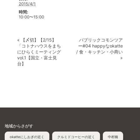
2015/4/1
時間:
10:00〜15:00
«
【〆切】【2/15】
パブリックコモンツア
「コトナハウスをまち
ー#04 happyなokatte
にひらくミーティング
/ 食・キッチン・小商い
vol.1【国立・富士見
»
台】
地域からさがす
okatteにしおぎの近く
クルミドコーヒーの近く
中村橋