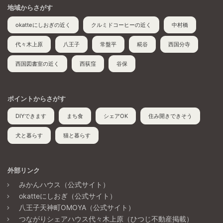
地域からさがす
okatteにしおぎの近く
クルミドコーヒーの近く
中村橋
代々木上原
八王子
常盤平
糀谷
西国分寺
西国図書室の近く
西荻窪
谷保
ポイントからさがす
DIYできます
まち食
シェアOK
住み開きできそう
犬と暮らす
猫と暮らす
外部リンク
みかんハウス（公式サイト）
okatteにしおぎ（公式サイト）
八王子天神町OMOYA（公式サイト）
つながりシェアハウス代々木上原（ひつじ不動産掲載）