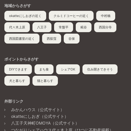
地域からさがす
okatteにしおぎの近く
クルミドコーヒーの近く
中村橋
代々木上原
八王子
常盤平
糀谷
西国分寺
西国図書室の近く
西荻窪
谷保
ポイントからさがす
DIYできます
まち食
シェアOK
住み開きできそう
犬と暮らす
猫と暮らす
外部リンク
みかんハウス（公式サイト）
okatteにしおぎ（公式サイト）
八王子天神町OMOYA（公式サイト）
つながりシェアハウス代々木上原（ひつじ不動産掲載）