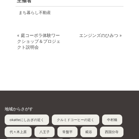
主催者
まち暮らし不動産
«
庭コーポラ体験ワー
エンジンズのひみつ
»
クショップ＆プロジェ
クト説明会
地域からさがす
okatteにしおぎの近く
クルミドコーヒーの近く
中村橋
代々木上原
八王子
常盤平
糀谷
西国分寺