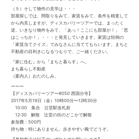
（５）そして物件の見学は・・・
部屋探しでは、間取りをみて、家賃をみて、条件を精査して
から内見しますが、ディスカバリーツアーでは、まったく
逆。いきなり物件をみて、「あっ！ここにも部屋が！」「窓
はこっちか！」・・・と発見していきます。家賃は恒例の
「家賃当てクイズ」でみなさんに当ててもらいます。まちと
不動産の目利きになるつもりで、ご一緒ください。
『家に住む』から『まちと暮らす』へ。
まち暮らし不動産
（案内人）おたのしみ。
ーーー
【ディスカバリーツアー#050 西国分寺】
2017年5月19日（金）10時00分〜12時30分
10:00 集合 辻堂駅改札前
12:30 解散 辻堂の街のどこかで解散
参加費：500円
持ち物：特にありません。歩きやすい靴でどうぞ。