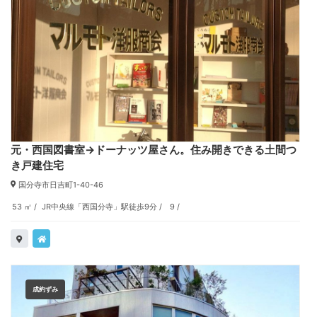
元・西国図書室→ドーナッツ屋さん。住み開きできる土間つ
き戸建住宅
国分寺市日吉町1-40-46
53 ㎡
JR中央線「西国分寺」駅徒歩9分
9
成約ずみ