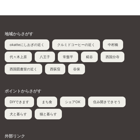
地域からさがす
okatteにしおぎの近く
クルミドコーヒーの近く
中村橋
代々木上原
八王子
常盤平
糀谷
西国分寺
西国図書室の近く
西荻窪
谷保
ポイントからさがす
DIYできます
まち食
シェアOK
住み開きできそう
犬と暮らす
猫と暮らす
外部リンク