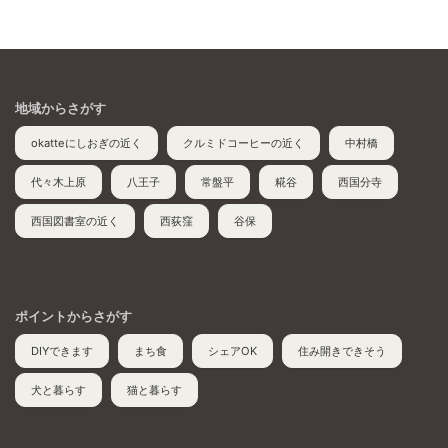
地域からさがす
okatteにしおぎの近く
クルミドコーヒーの近く
中村橋
代々木上原
八王子
常盤平
糀谷
西国分寺
西国図書室の近く
西荻窪
谷保
ポイントからさがす
DIYできます
まち食
シェアOK
住み開きできそう
犬と暮らす
猫と暮らす