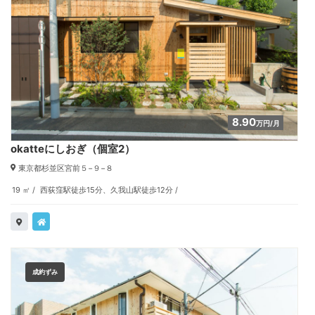
8.90
万円/月
okatteにしおぎ（個室2）
東京都杉並区宮前５−９−８
19 ㎡
西荻窪駅徒歩15分、久我山駅徒歩12分
成約ずみ