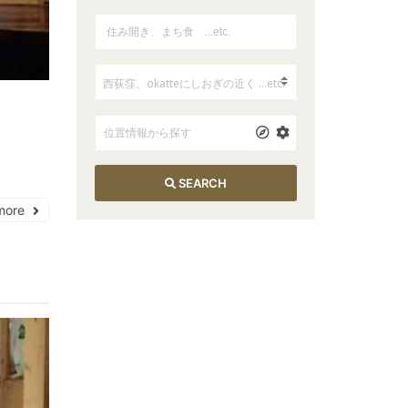
SEARCH
more