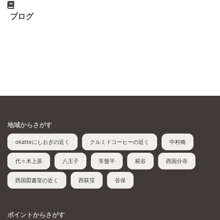
ブログ
地域からさがす
okatteにしおぎの近く
クルミドコーヒーの近く
中村橋
代々木上原
八王子
常盤平
糀谷
西国分寺
西国図書室の近く
西荻窪
谷保
ポイントからさがす