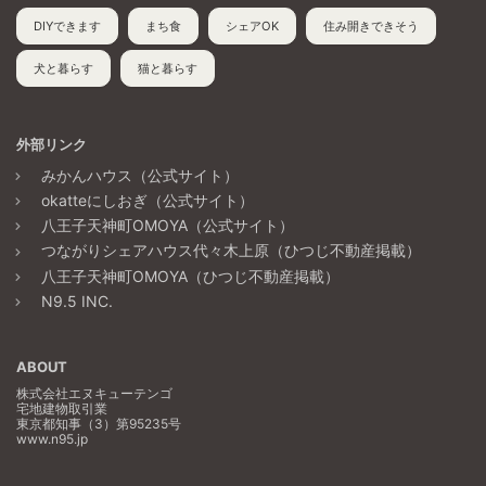
DIYできます
まち食
シェアOK
住み開きできそう
犬と暮らす
猫と暮らす
外部リンク
みかんハウス（公式サイト）
okatteにしおぎ（公式サイト）
八王子天神町OMOYA（公式サイト）
つながりシェアハウス代々木上原（ひつじ不動産掲載）
八王子天神町OMOYA（ひつじ不動産掲載）
N9.5 INC.
ABOUT
株式会社エヌキューテンゴ
宅地建物取引業
東京都知事（3）第95235号
www.n95.jp