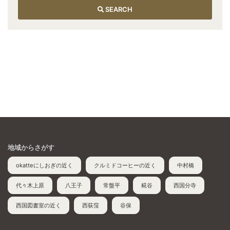
SEARCH
地域からさがす
okatteにしおぎの近く
クルミドコーヒーの近く
中村橋
代々木上原
八王子
常盤平
糀谷
西国分寺
西国図書室の近く
西荻窪
谷保