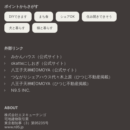
ポイントからさがす
DIYできます
まち食
シェアOK
住み開きできそう
犬と暮らす
猫と暮らす
外部リンク
みかんハウス（公式サイト）
okatteにしおぎ（公式サイト）
八王子天神町OMOYA（公式サイト）
つながりシェアハウス代々木上原（ひつじ不動産掲載）
八王子天神町OMOYA（ひつじ不動産掲載）
N9.5 INC.
ABOUT
株式会社エヌキューテンゴ
宅地建物取引業
東京都知事（3）第95235号
www.n95.jp