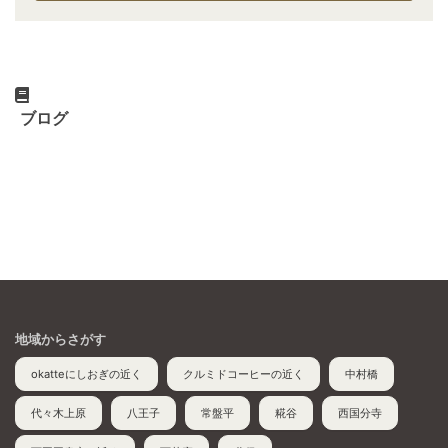
ブログ
地域からさがす
okatteにしおぎの近く
クルミドコーヒーの近く
中村橋
代々木上原
八王子
常盤平
糀谷
西国分寺