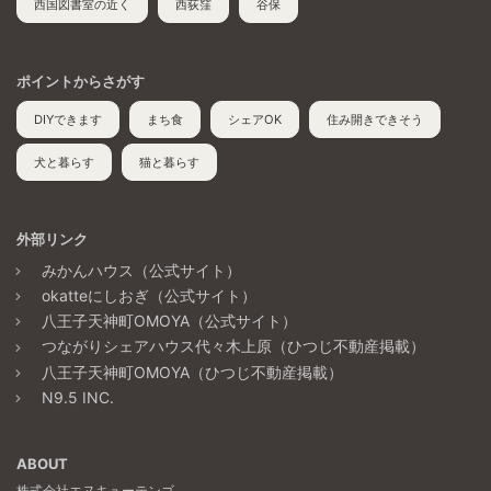
西国図書室の近く
西荻窪
谷保
ポイントからさがす
DIYできます
まち食
シェアOK
住み開きできそう
犬と暮らす
猫と暮らす
外部リンク
みかんハウス（公式サイト）
okatteにしおぎ（公式サイト）
八王子天神町OMOYA（公式サイト）
つながりシェアハウス代々木上原（ひつじ不動産掲載）
八王子天神町OMOYA（ひつじ不動産掲載）
N9.5 INC.
ABOUT
株式会社エヌキューテンゴ