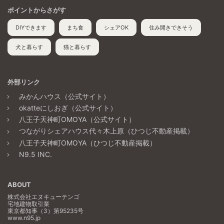
ポイントからさがす
DIYできます
まち食
シェアOK
住み開きできそう
犬と暮らす
猫と暮らす
外部リンク
みかんハウス（公式サイト）
okatteにしおぎ（公式サイト）
八王子天神町OMOYA（公式サイト）
つながりシェアハウス代々木上原（ひつじ不動産掲載）
八王子天神町OMOYA（ひつじ不動産掲載）
N9.5 INC.
ABOUT
株式会社エヌキューテンゴ
宅地建物取引業
東京都知事（3）第95235号
www.n95.jp