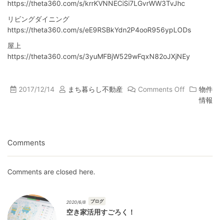
https://theta360.com/s/krrKVNNECiSi7LGvrWW3TvJhc
リビングダイニング
https://theta360.com/s/eE9RSBkYdn2P4ooR956ypLODs
屋上
https://theta360.com/s/3yuMFBjW529wFqxN82oJXjNEy
2017/12/14
まち暮らし不動産
Comments Off
物件
情報
Comments
Comments are closed here.
ブログ
2020/6/8
空き家活用すごろく！