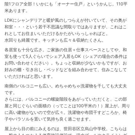
階1フロア全部！いかにも「オーナー住戸」というかんじ。110平
米あります。
LDKにシャンデリアと暖炉風のしつらえが付いていて、その奥が
和室・・・という若干不思議な間取りではありますが、これはこ
れとしてお住まいいただけるかたがいらっしゃればと。
水回りも綺麗です。キッチンも広々＆収納たくさん。
各居室も十分な広さ。ご家族の住居＋仕事スペースとしてや、和
室も使って5人ぐらいでシェア入居もOK（シェアの場合の条件は
お問い合わせください）。ちょっと収納が少ないかもですが、お
好みの棚・引き出し・ベッドなどを組み合わせて、住みこなして
いただければと思います。
南側のバルコニーも広い。めちゃめちゃ洗濯物を干しても大丈夫
です。
さらには、バルコニーの螺旋階段をあがっていただくと、この部
屋と同じぐらいの面積の（ってことは100平米の！）屋上が。周り
に高い建物がないので空が広々。洗濯物や布団干すどころか、椅
子やパラソルを置いて気持ち良く過ごせます。
屋上から目の前にみえるのは、世田谷区立烏山中学校。こちらは