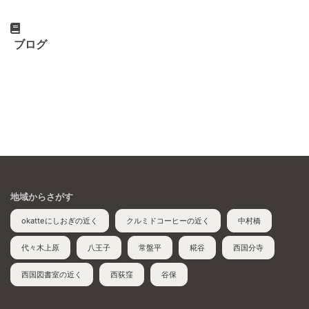
ブログ
地域からさがす
okatteにしおぎの近く
クルミドコーヒーの近く
中村橋
代々木上原
八王子
常盤平
糀谷
西国分寺
西国図書室の近く
西荻窪
谷保