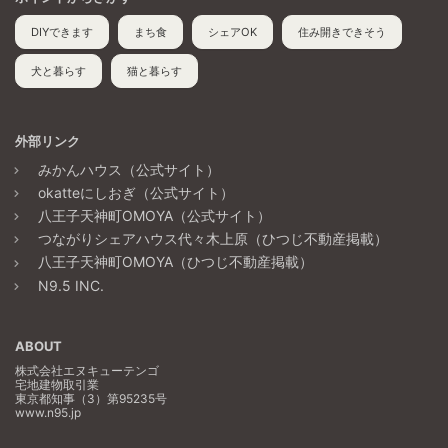
DIYできます
まち食
シェアOK
住み開きできそう
犬と暮らす
猫と暮らす
外部リンク
みかんハウス（公式サイト）
okatteにしおぎ（公式サイト）
八王子天神町OMOYA（公式サイト）
つながりシェアハウス代々木上原（ひつじ不動産掲載）
八王子天神町OMOYA（ひつじ不動産掲載）
N9.5 INC.
ABOUT
株式会社エヌキューテンゴ
宅地建物取引業
東京都知事（3）第95235号
www.n95.jp