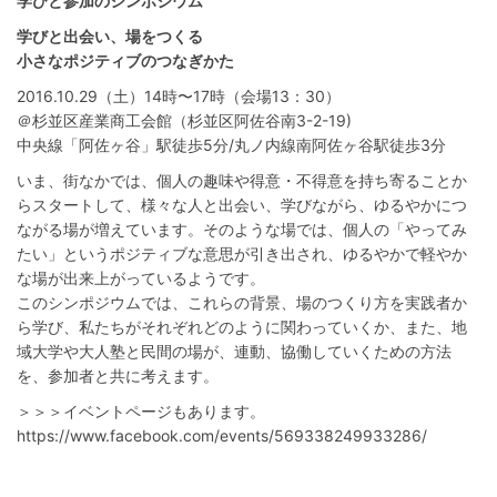
学びと参加のシンポジウム
学びと出会い、場をつくる
小さなポジティブのつなぎかた
2016.10.29（土）14時〜17時（会場13：30）
＠杉並区産業商工会館（杉並区阿佐谷南3-2-19)
中央線「阿佐ヶ谷」駅徒歩5分/丸ノ内線南阿佐ヶ谷駅徒歩3分
いま、街なかでは、個人の趣味や得意・不得意を持ち寄ることか
らスタートして、様々な人と出会い、学びながら、ゆるやかにつ
ながる場が増えています。そのような場では、個人の「やってみ
たい」というポジティブな意思が引き出され、ゆるやかで軽やか
な場が出来上がっているようです。
このシンポジウムでは、これらの背景、場のつくり方を実践者か
ら学び、私たちがそれぞれどのように関わっていくか、また、地
域大学や大人塾と民間の場が、連動、協働していくための方法
を、参加者と共に考えます。
＞＞＞イベントページもあります。
https://www.facebook.com/events/569338249933286/