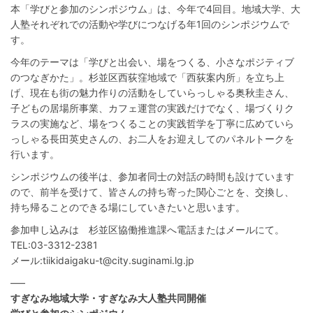
本「学びと参加のシンポジウム」は、今年で4回目。地域大学、大
人塾それぞれでの活動や学びにつなげる年1回のシンポジウムで
す。
今年のテーマは「学びと出会い、場をつくる、小さなポジティブ
のつなぎかた」。杉並区西荻窪地域で「西荻案内所」を立ち上
げ、現在も街の魅力作りの活動をしていらっしゃる奥秋圭さん、
子どもの居場所事業、カフェ運営の実践だけでなく、場づくりク
ラスの実施など、場をつくることの実践哲学を丁寧に広めていら
っしゃる長田英史さんの、お二人をお迎えしてのパネルトークを
行います。
シンポジウムの後半は、参加者同士の対話の時間も設けています
ので、前半を受けて、皆さんの持ち寄った関心ごとを、交換し、
持ち帰ることのできる場にしていきたいと思います。
参加申し込みは 杉並区協働推進課へ電話またはメールにて。
TEL:03-3312-2381
メール:tiikidaigaku-t@city.suginami.lg.jp
—–
すぎなみ地域大学・すぎなみ大人塾共同開催