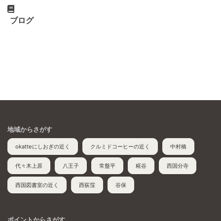
ブログ
地域からさがす
okatteにしおぎの近く
クルミドコーヒーの近く
中村橋
代々木上原
八王子
常盤平
糀谷
西国分寺
西国図書室の近く
西荻窪
谷保
ポイントからさがす