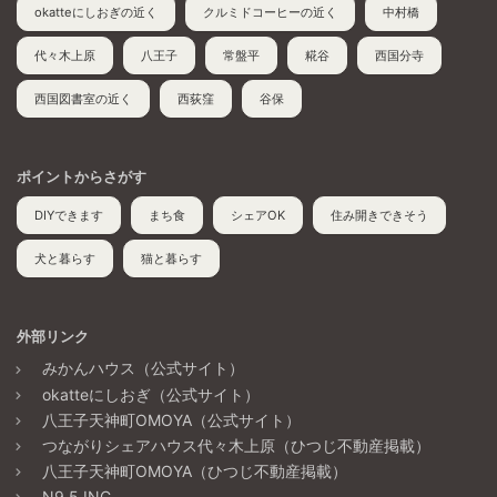
okatteにしおぎの近く
クルミドコーヒーの近く
中村橋
代々木上原
八王子
常盤平
糀谷
西国分寺
西国図書室の近く
西荻窪
谷保
ポイントからさがす
DIYできます
まち食
シェアOK
住み開きできそう
犬と暮らす
猫と暮らす
外部リンク
みかんハウス（公式サイト）
okatteにしおぎ（公式サイト）
八王子天神町OMOYA（公式サイト）
つながりシェアハウス代々木上原（ひつじ不動産掲載）
八王子天神町OMOYA（ひつじ不動産掲載）
N9.5 INC.