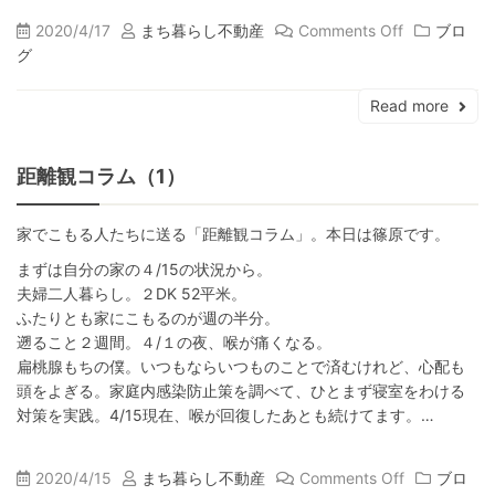
2020/4/17
まち暮らし不動産
Comments Off
ブロ
グ
Read more
距離観コラム（1）
家でこもる人たちに送る「距離観コラム」。本日は篠原です。
まずは自分の家の４/15の状況から。
夫婦二人暮らし。２DK 52平米。
ふたりとも家にこもるのが週の半分。
遡ること２週間。４/１の夜、喉が痛くなる。
扁桃腺もちの僕。いつもならいつものことで済むけれど、心配も
頭をよぎる。家庭内感染防止策を調べて、ひとまず寝室をわける
対策を実践。4/15現在、喉が回復したあとも続けてます。…
2020/4/15
まち暮らし不動産
Comments Off
ブロ