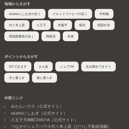
地域からさがす
okatteにしおぎの近く
クルミドコーヒーの近く
中村橋
代々木上原
八王子
常盤平
糀谷
西国分寺
西国図書室の近く
西荻窪
谷保
ポイントからさがす
DIYできます
まち食
シェアOK
住み開きできそう
犬と暮らす
猫と暮らす
外部リンク
みかんハウス（公式サイト）
okatteにしおぎ（公式サイト）
八王子天神町OMOYA（公式サイト）
つながりシェアハウス代々木上原（ひつじ不動産掲載）